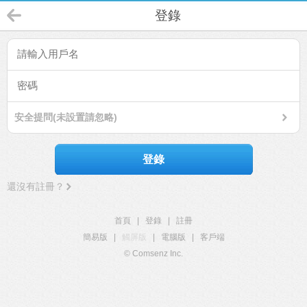
登錄
安全提問(未設置請忽略)
登錄
還沒有註冊？
首頁
|
登錄
|
註冊
簡易版
|
觸屏版
|
電腦版
|
客戶端
© Comsenz Inc.