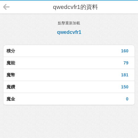
qwedcvfr1的資料
點擊重新加載
qwedcvfr1
積分
160
魔能
79
魔幣
181
魔鑽
150
魔金
0