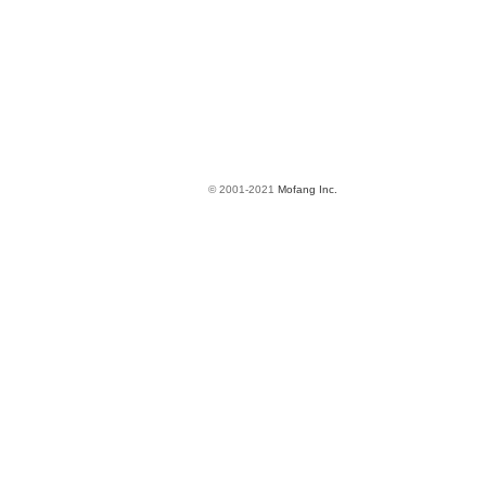
© 2001-2021
Mofang Inc.