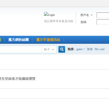
用戶名
免註冊即享有會員功能
密碼
到
魔方網粉絲團
魔方手遊資訊站
熱搜:
game +
加加
My card
帖子
搜
索
請先登錄後才能繼續瀏覽