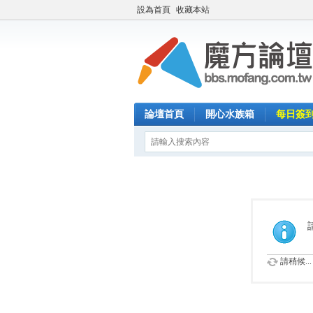
設為首頁
收藏本站
論壇首頁
開心水族箱
每日簽
請稍候...