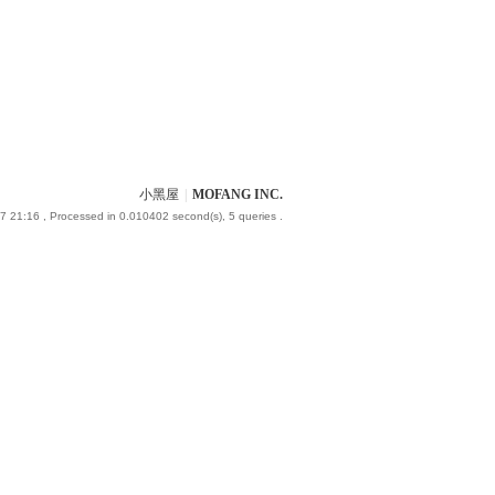
小黑屋
|
MOFANG INC.
7 21:16
, Processed in 0.010402 second(s), 5 queries .