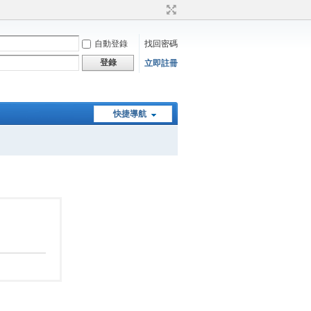
自動登錄
找回密碼
登錄
立即註冊
快捷導航