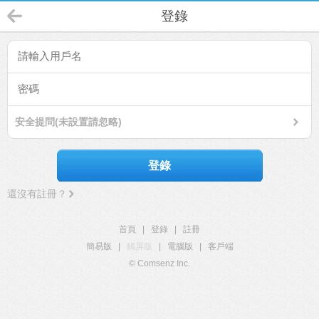
登錄
安全提問(未設置請忽略)
登錄
還沒有註冊？
首頁
|
登錄
|
註冊
簡易版
|
觸屏版
|
電腦版
|
客戶端
© Comsenz Inc.