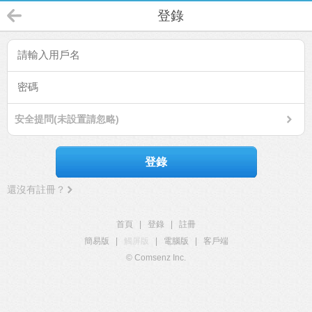
登錄
安全提問(未設置請忽略)
登錄
還沒有註冊？
首頁
|
登錄
|
註冊
簡易版
|
觸屏版
|
電腦版
|
客戶端
© Comsenz Inc.