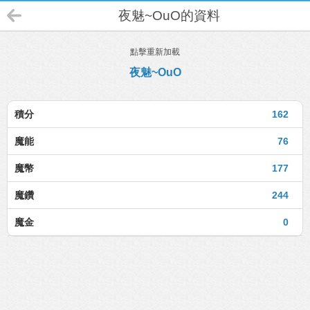
夜魅~OuO的資料
點擊重新加載
夜魅~OuO
積分
162
魔能
76
魔幣
177
魔鑽
244
魔金
0