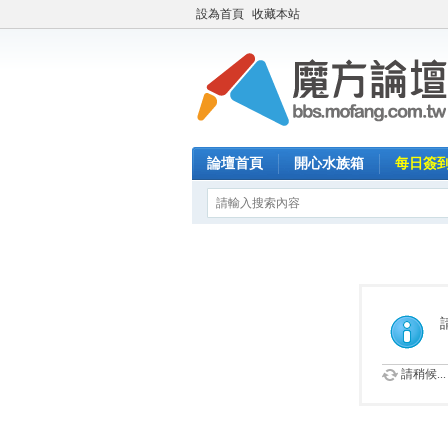
設為首頁
收藏本站
論壇首頁
開心水族箱
每日簽
請稍候...