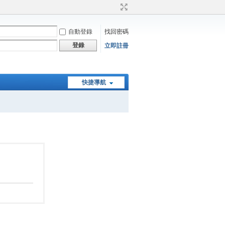
自動登錄
找回密碼
登錄
立即註冊
快捷導航