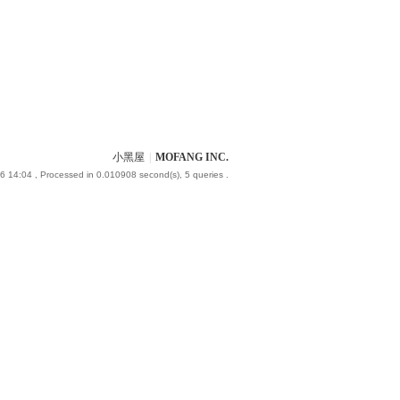
小黑屋
|
MOFANG INC.
6 14:04
, Processed in 0.010908 second(s), 5 queries .