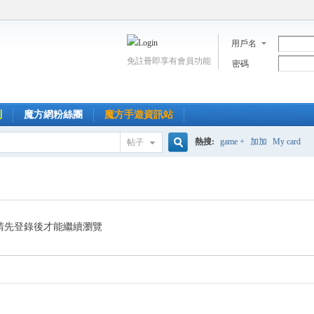
用戶名
免註冊即享有會員功能
密碼
到
魔方網粉絲團
魔方手遊資訊站
熱搜:
game +
加加
My card
帖子
搜
索
請先登錄後才能繼續瀏覽