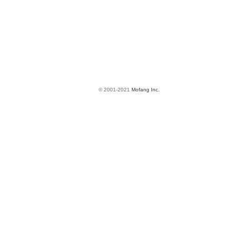
© 2001-2021
Mofang Inc.