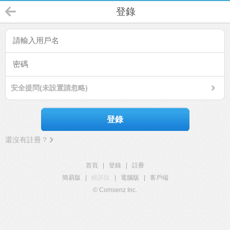
登錄
安全提問(未設置請忽略)
登錄
還沒有註冊？
首頁
|
登錄
|
註冊
簡易版
|
觸屏版
|
電腦版
|
客戶端
© Comsenz Inc.