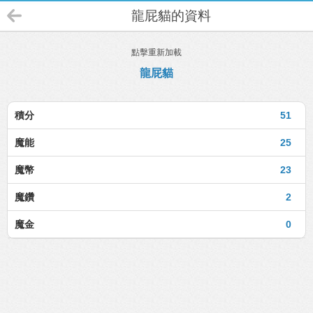
龍屁貓的資料
點擊重新加載
龍屁貓
積分
51
魔能
25
魔幣
23
魔鑽
2
魔金
0