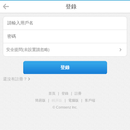
登錄
安全提問(未設置請忽略)
登錄
還沒有註冊？
首頁
|
登錄
|
註冊
簡易版
|
觸屏版
|
電腦版
|
客戶端
© Comsenz Inc.