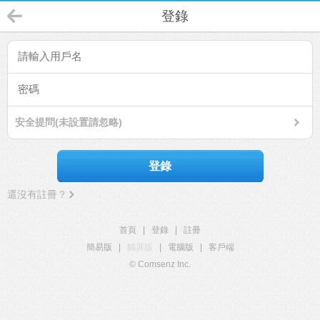
登錄
安全提問(未設置請忽略)
登錄
還沒有註冊？
首頁
|
登錄
|
註冊
簡易版
|
觸屏版
|
電腦版
|
客戶端
© Comsenz Inc.