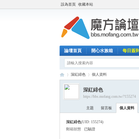
設為首頁
收藏本站
論壇首頁
開心水族箱
每日簽
深紅緋色
個人資料
深紅緋色
https://bbs.mofang.com.tw/?155274
魔
›
›
主題
留言板
個人資料
深紅緋色
(UID: 155274)
郵箱狀態
已驗證