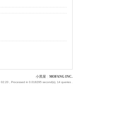
小黑屋
|
MOFANG INC.
 02:20
, Processed in 0.018295 second(s), 14 queries .