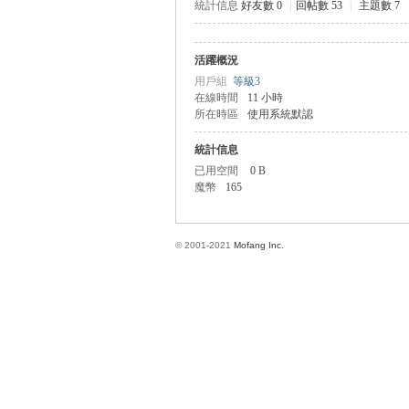
統計信息
好友數 0
|
回帖數 53
|
主題數 7
活躍概況
方
用戶組
等級3
在線時間
11 小時
所在時區
使用系統默認
統計信息
已用空間
0 B
魔幣
165
© 2001-2021
Mofang Inc.
網