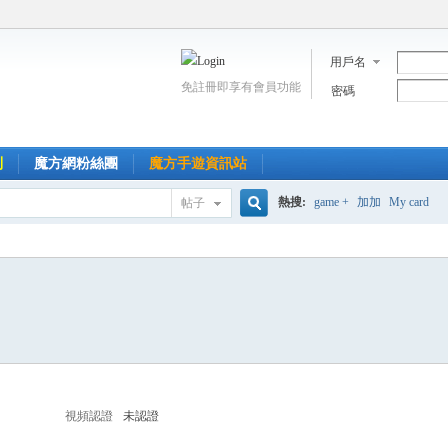
用戶名
免註冊即享有會員功能
密碼
到
魔方網粉絲團
魔方手遊資訊站
熱搜:
game +
加加
My card
帖子
搜
索
視頻認證
未認證