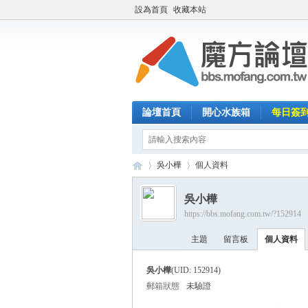
設為首頁
收藏本站
論壇首頁
開心水族箱
每日簽
吳小樺
個人資料
吳小樺
https://bbs.mofang.com.tw/?152914
魔
›
›
主題
留言板
個人資料
吳小樺
(UID: 152914)
郵箱狀態
未驗證