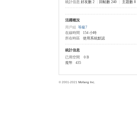
統計信息
好友數 2
|
回帖數 240
|
主題數 8
活躍概況
方
用戶組
等級7
在線時間
154 小時
所在時區
使用系統默認
統計信息
已用空間
0 B
魔幣
435
© 2001-2021
Mofang Inc.
網