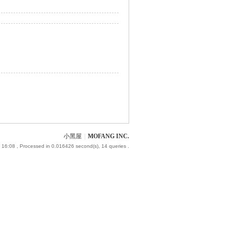
小黑屋
|
MOFANG INC.
 16:08
, Processed in 0.016426 second(s), 14 queries .