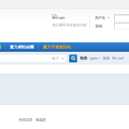
用戶名
免註冊即享有會員功能
密碼
到
魔方網粉絲團
魔方手遊資訊站
熱搜:
game +
加加
My card
帖子
搜
索
視頻認證
未認證