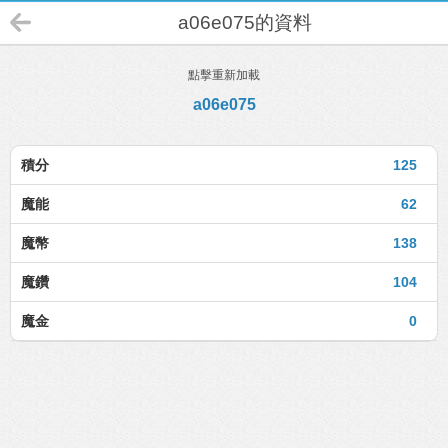
a06e075的資料
點擊重新加載
a06e075
積分
125
魔能
62
魔幣
138
魔鑽
104
魔金
0