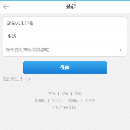
登錄
安全提問(未設置請忽略)
登錄
還沒有註冊？
首頁
|
登錄
|
註冊
簡易版
|
觸屏版
|
電腦版
|
客戶端
© Comsenz Inc.