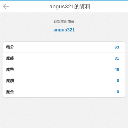
angus321的資料
點擊重新加載
angus321
積分
63
魔能
31
魔幣
48
魔鑽
8
魔金
0