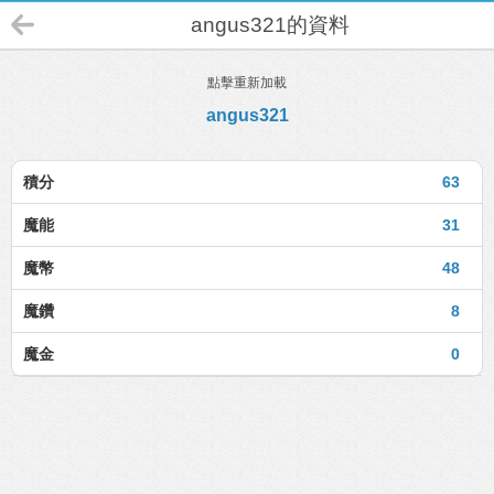
angus321的資料
點擊重新加載
angus321
積分
63
魔能
31
魔幣
48
魔鑽
8
魔金
0