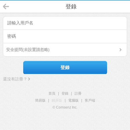
登錄
安全提問(未設置請忽略)
登錄
還沒有註冊？
首頁
|
登錄
|
註冊
簡易版
|
觸屏版
|
電腦版
|
客戶端
© Comsenz Inc.