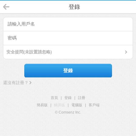
登錄
安全提問(未設置請忽略)
登錄
還沒有註冊？
首頁
|
登錄
|
註冊
簡易版
|
觸屏版
|
電腦版
|
客戶端
© Comsenz Inc.