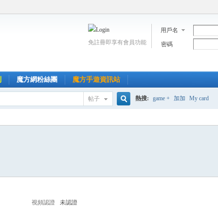
用戶名
免註冊即享有會員功能
密碼
到
魔方網粉絲團
魔方手遊資訊站
熱搜:
game +
加加
My card
帖子
搜
索
視頻認證
未認證