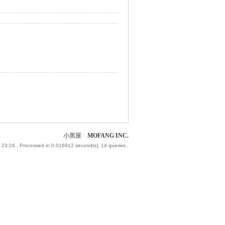
小黑屋
|
MOFANG INC.
 23:24
, Processed in 0.016912 second(s), 14 queries .