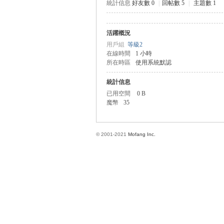
統計信息
好友數 0
|
回帖數 5
|
主題數 1
活躍概況
方
用戶組
等級2
在線時間
1 小時
所在時區
使用系統默認
統計信息
已用空間
0 B
魔幣
35
© 2001-2021
Mofang Inc.
網