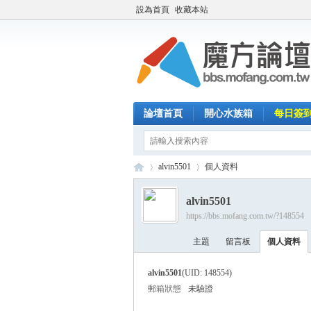
設為首頁
收藏本站
論壇首頁
開心水族箱
每日簽
alvin5501
個人資料
alvin5501
https://bbs.mofang.com.tw/?148554
魔
›
›
主題
留言板
個人資料
alvin5501
(UID: 148554)
郵箱狀態
未驗證