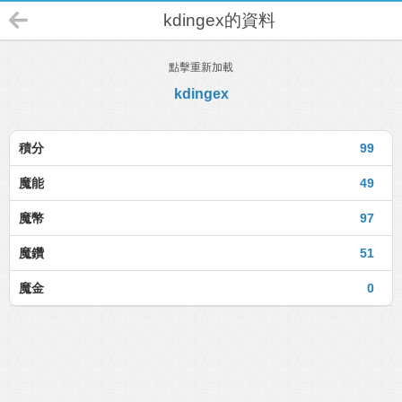
kdingex的資料
點擊重新加載
kdingex
積分
99
魔能
49
魔幣
97
魔鑽
51
魔金
0