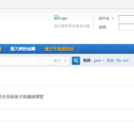
用戶名
免註冊即享有會員功能
密碼
到
魔方網粉絲團
魔方手遊資訊站
熱搜:
game +
加加
My card
帖子
搜
索
請先登錄後才能繼續瀏覽