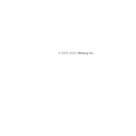
© 2001-2021
Mofang Inc.