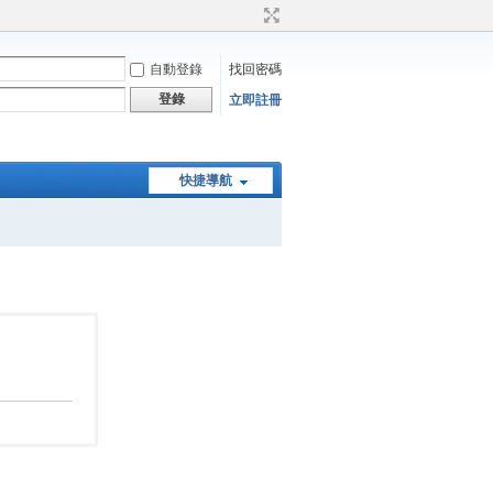
自動登錄
找回密碼
登錄
立即註冊
快捷導航