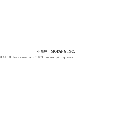
小黑屋
|
MOFANG INC.
8 01:18
, Processed in 0.011097 second(s), 5 queries .