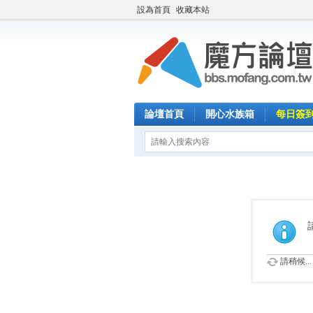
設為首頁
收藏本站
論壇首頁
開心水族箱
每日簽
請稍候...