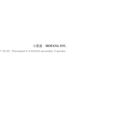
小黑屋
|
MOFANG INC.
7 02:33
, Processed in 0.010110 second(s), 5 queries .