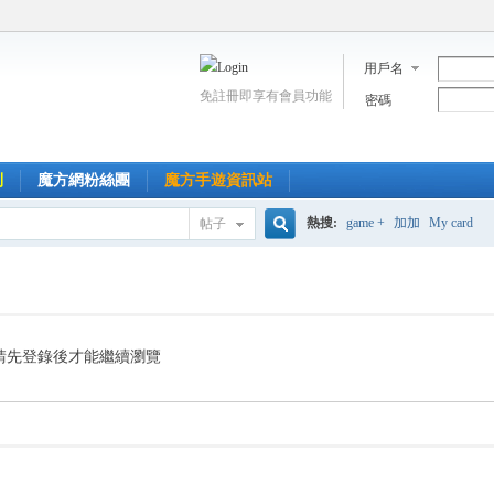
用戶名
免註冊即享有會員功能
密碼
到
魔方網粉絲團
魔方手遊資訊站
熱搜:
game +
加加
My card
帖子
搜
索
請先登錄後才能繼續瀏覽