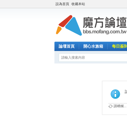
設為首頁
收藏本站
論壇首頁
開心水族箱
每日簽
請稍候...