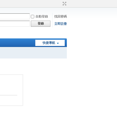
自動登錄
找回密碼
登錄
立即註冊
快捷導航