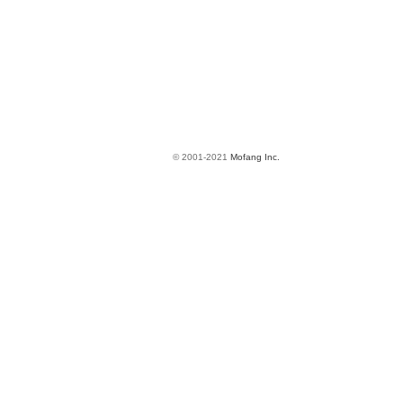
© 2001-2021
Mofang Inc.