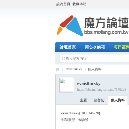
設為首頁
收藏本站
論壇首頁
開心水族箱
每日簽
evaisthirsky
個人資料
evaisthirsky
https://bbs.mofang.com.tw/?146228
魔
›
›
主題
留言板
個人資料
evaisthirsky
(UID: 146228)
郵箱狀態
未驗證