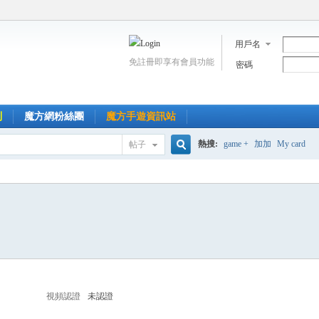
用戶名
免註冊即享有會員功能
密碼
到
魔方網粉絲團
魔方手遊資訊站
熱搜:
game +
加加
My card
帖子
搜
索
視頻認證
未認證