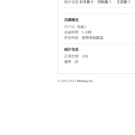
統計信息
好友數 0
|
回帖數 5
|
主題數 1
活躍概況
方
用戶組
等級2
在線時間
1 小時
所在時區
使用系統默認
統計信息
已用空間
0 B
魔幣
28
© 2001-2021
Mofang Inc.
網