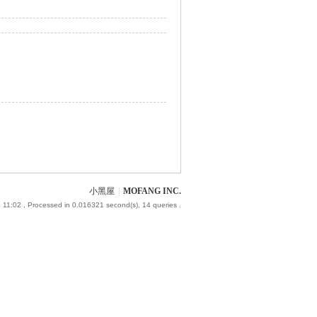
小黑屋
|
MOFANG INC.
 11:02
, Processed in 0.016321 second(s), 14 queries .