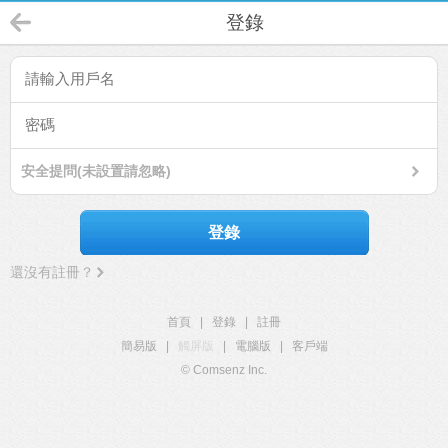
登錄
安全提問(未設置請忽略)
登錄
還沒有註冊？
首頁
|
登錄
|
註冊
簡易版
|
觸屏版
|
電腦版
|
客戶端
© Comsenz Inc.