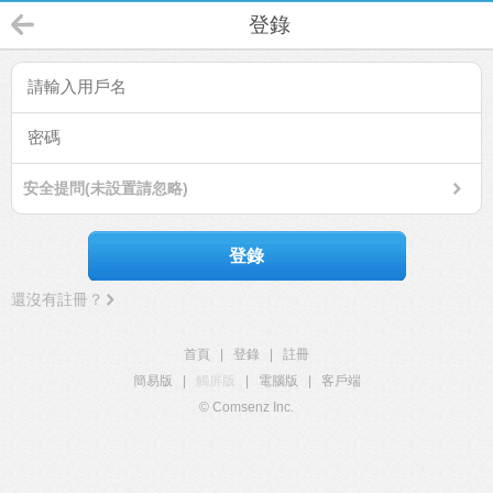
登錄
安全提問(未設置請忽略)
登錄
還沒有註冊？
首頁
|
登錄
|
註冊
簡易版
|
觸屏版
|
電腦版
|
客戶端
© Comsenz Inc.