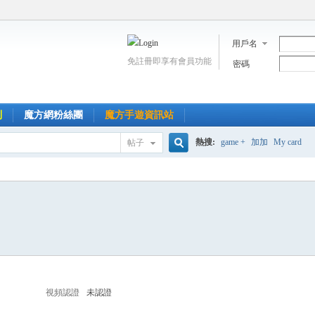
用戶名
免註冊即享有會員功能
密碼
到
魔方網粉絲團
魔方手遊資訊站
熱搜:
game +
加加
My card
帖子
搜
索
視頻認證
未認證