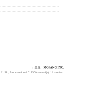
小黑屋
|
MOFANG INC.
 11:59
, Processed in 0.017569 second(s), 14 queries .