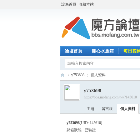
設為首頁
收藏本站
論壇首頁
開心水族箱
每日簽
y753698
個人資料
y753698
https://bbs.mofang.com.tw/?145610
魔
›
›
主題
留言板
個人資料
y753698
(UID: 145610)
郵箱狀態
已驗證