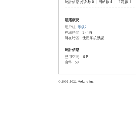
統計信息
好友數 0
|
回帖數 4
|
主題數 1
活躍概況
方
用戶組
等級2
在線時間
1 小時
所在時區
使用系統默認
統計信息
已用空間
0 B
魔幣
50
© 2001-2021
Mofang Inc.
網