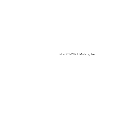
© 2001-2021
Mofang Inc.