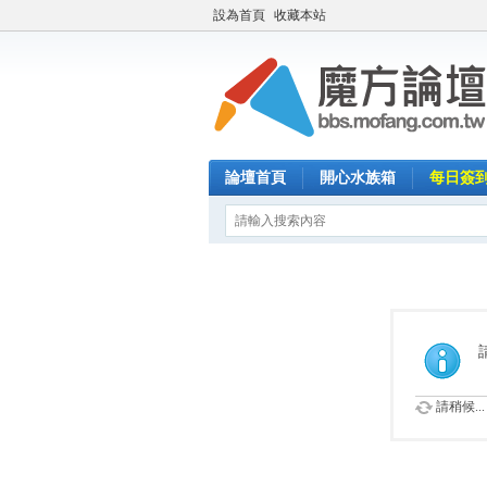
設為首頁
收藏本站
論壇首頁
開心水族箱
每日簽
請稍候...