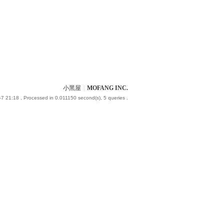
小黑屋
|
MOFANG INC.
-7 21:18
, Processed in 0.011150 second(s), 5 queries .