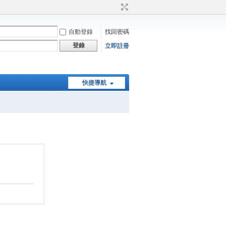
自動登錄
找回密碼
登錄
立即註冊
快捷導航