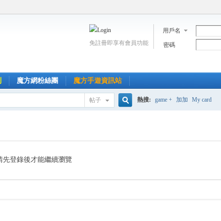
用戶名
免註冊即享有會員功能
密碼
到
魔方網粉絲團
魔方手遊資訊站
熱搜:
game +
加加
My card
帖子
搜
索
請先登錄後才能繼續瀏覽