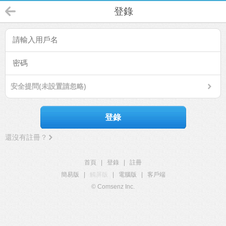
登錄
安全提問(未設置請忽略)
登錄
還沒有註冊？
首頁
|
登錄
|
註冊
簡易版
|
觸屏版
|
電腦版
|
客戶端
© Comsenz Inc.