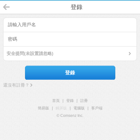
登錄
安全提問(未設置請忽略)
登錄
還沒有註冊？
首頁
|
登錄
|
註冊
簡易版
|
觸屏版
|
電腦版
|
客戶端
© Comsenz Inc.