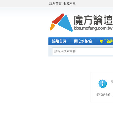
設為首頁
收藏本站
論壇首頁
開心水族箱
每日簽
請稍候...