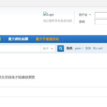
用戶名
免註冊即享有會員功能
密碼
到
魔方網粉絲團
魔方手遊資訊站
熱搜:
game +
加加
My card
帖子
搜
索
請先登錄後才能繼續瀏覽