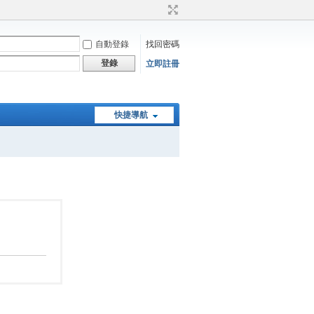
自動登錄
找回密碼
登錄
立即註冊
快捷導航