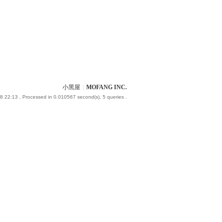
小黑屋
|
MOFANG INC.
8 22:13
, Processed in 0.010567 second(s), 5 queries .