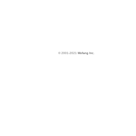
© 2001-2021
Mofang Inc.