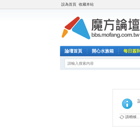
設為首頁
收藏本站
論壇首頁
開心水族箱
每日簽
請稍候...