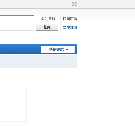
自動登錄
找回密碼
登錄
立即註冊
快捷導航