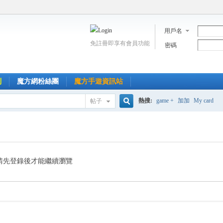
用戶名
免註冊即享有會員功能
密碼
到
魔方網粉絲團
魔方手遊資訊站
熱搜:
game +
加加
My card
帖子
搜
索
請先登錄後才能繼續瀏覽