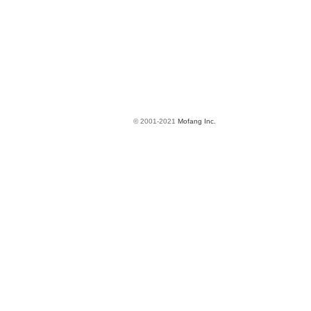
© 2001-2021
Mofang Inc.