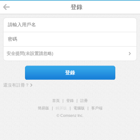
登錄
安全提問(未設置請忽略)
登錄
還沒有註冊？
首頁
|
登錄
|
註冊
簡易版
|
觸屏版
|
電腦版
|
客戶端
© Comsenz Inc.