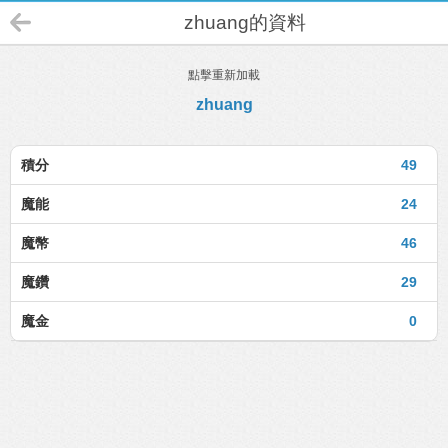
zhuang的資料
點擊重新加載
zhuang
積分
49
魔能
24
魔幣
46
魔鑽
29
魔金
0