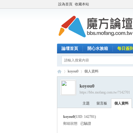
設為首頁
收藏本站
論壇首頁
開心水族箱
每日簽
koyou0
個人資料
koyou0
https://bbs.mofang.com.tw/?142701
魔
›
›
主題
留言板
個人資料
koyou0
(UID: 142701)
郵箱狀態
已驗證