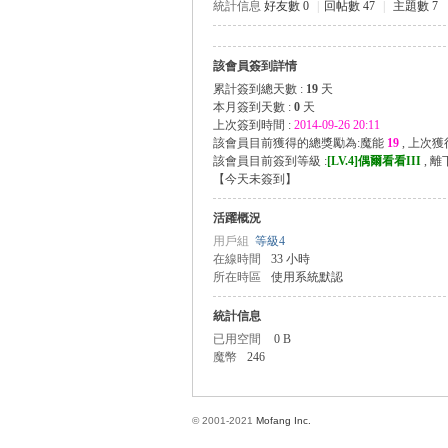
統計信息
好友數 0
|
回帖數 47
|
主題數 7
該會員簽到詳情
方
累計簽到總天數 :
19
天
本月簽到天數 :
0
天
上次簽到時間 :
2014-09-26 20:11
該會員目前獲得的總獎勵為:魔能
19
, 上次
該會員目前簽到等級 :
[LV.4]偶爾看看III
, 
【
今天未簽到
】
活躍概況
用戶組
等級4
在線時間
33 小時
所在時區
使用系統默認
網
統計信息
已用空間
0 B
魔幣
246
© 2001-2021
Mofang Inc.