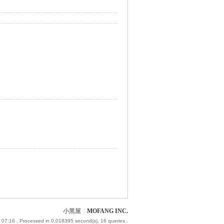
小黑屋
|
MOFANG INC.
 07:16
, Processed in 0.018395 second(s), 16 queries .