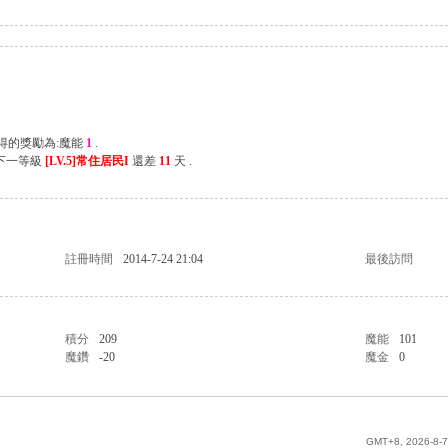
獲得的獎勵為:魔能
1
.
離下一等級
[LV.5]常住居民I
還差
11
天 .
註冊時間
2014-7-24 21:04
最後訪問
積分
209
魔能
101
魔鑽
-20
魔金
0
GMT+8, 2026-8-7