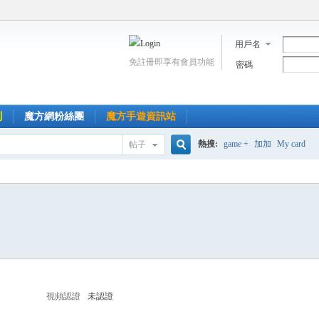
用戶名
免註冊即享有會員功能
密碼
到
魔方網粉絲團
魔方手遊資訊站
熱搜:
game +
加加
My card
帖子
搜
索
視頻認證
未認證