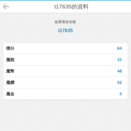
t17635的資料
點擊重新加載
t17635
積分
64
魔能
31
魔幣
48
魔鑽
52
魔金
0