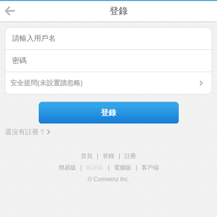
登錄
安全提問(未設置請忽略)
登錄
還沒有註冊？
首頁
|
登錄
|
註冊
簡易版
|
觸屏版
|
電腦版
|
客戶端
© Comsenz Inc.