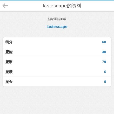
lastescape的資料
點擊重新加載
lastescape
積分
60
魔能
30
魔幣
79
魔鑽
6
魔金
0