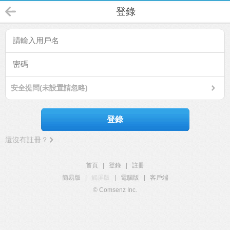
登錄
安全提問(未設置請忽略)
登錄
還沒有註冊？
首頁
|
登錄
|
註冊
簡易版
|
觸屏版
|
電腦版
|
客戶端
© Comsenz Inc.