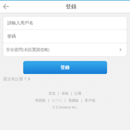
登錄
安全提問(未設置請忽略)
登錄
還沒有註冊？
首頁
|
登錄
|
註冊
簡易版
|
觸屏版
|
電腦版
|
客戶端
© Comsenz Inc.