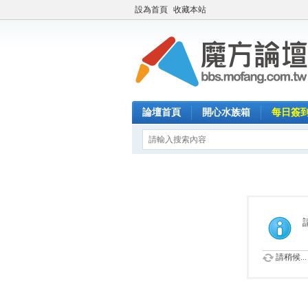
設為首頁
收藏本站
論壇首頁
開心水族箱
每日簽
請稍候...