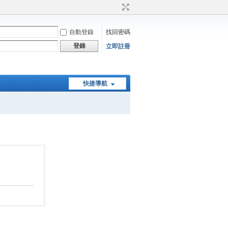
自動登錄
找回密碼
登錄
立即註冊
快捷導航