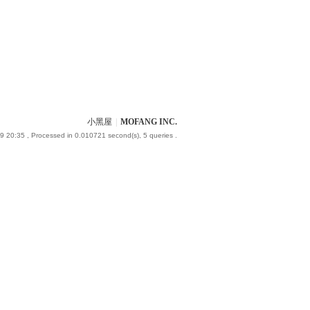
小黑屋
|
MOFANG INC.
9 20:35
, Processed in 0.010721 second(s), 5 queries .