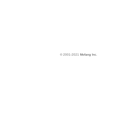
© 2001-2021
Mofang Inc.