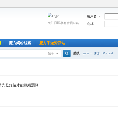
用戶名
免註冊即享有會員功能
密碼
到
魔方網粉絲團
魔方手遊資訊站
熱搜:
game +
加加
My card
帖子
搜
索
請先登錄後才能繼續瀏覽