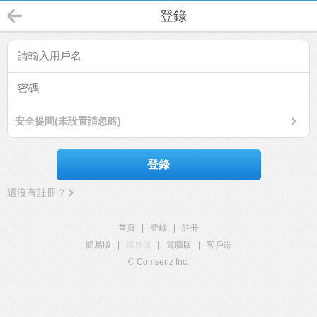
登錄
安全提問(未設置請忽略)
登錄
還沒有註冊？
首頁
|
登錄
|
註冊
簡易版
|
觸屏版
|
電腦版
|
客戶端
© Comsenz Inc.