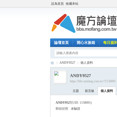
設為首頁
收藏本站
論壇首頁
開心水族箱
每日簽
ANDY9527
個人資料
ANDY9527
https://bbs.mofang.com.tw/?1158091
魔
›
›
主題
留言板
個人資料
ANDY9527
(UID: 1158091)
郵箱狀態
未驗證