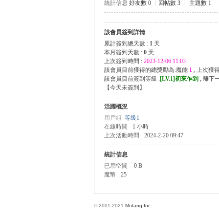
統計信息
好友數 0
|
回帖數 3
|
主題數 1
該會員簽到詳情
方
累計簽到總天數 :
1
天
本月簽到天數 :
0
天
上次簽到時間 :
2023-12-06 11:03
該會員目前獲得的總獎勵為:魔能
1
, 上次獲
該會員目前簽到等級 :
[LV.1]初來乍到
, 離下
【
今天未簽到
】
活躍概況
用戶組
等級1
在線時間
1 小時
上次活動時間
2024-2-20 09:47
網
統計信息
已用空間
0 B
魔幣
25
© 2001-2021
Mofang Inc.