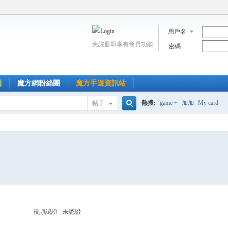
用戶名
免註冊即享有會員功能
密碼
到
魔方網粉絲團
魔方手遊資訊站
熱搜:
game +
加加
My card
帖子
搜
索
視頻認證
未認證