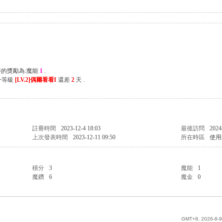
得的獎勵為:魔能
1
.
一等級
[LV.2]偶爾看看I
還差
2
天 .
註冊時間
2023-12-4 18:03
最後訪問
2024
上次發表時間
2023-12-11 09:50
所在時區
使用
積分
3
魔能
1
魔鑽
6
魔金
0
GMT+8, 2026-8-9