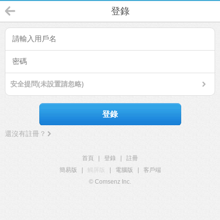
登錄
安全提問(未設置請忽略)
登錄
還沒有註冊？
首頁
|
登錄
|
註冊
簡易版
|
觸屏版
|
電腦版
|
客戶端
© Comsenz Inc.