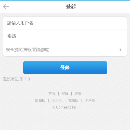
登錄
安全提問(未設置請忽略)
登錄
還沒有註冊？
首頁
|
登錄
|
註冊
簡易版
|
觸屏版
|
電腦版
|
客戶端
© Comsenz Inc.