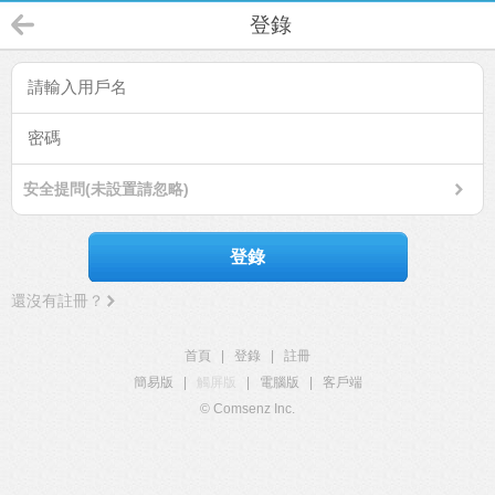
登錄
安全提問(未設置請忽略)
登錄
還沒有註冊？
首頁
|
登錄
|
註冊
簡易版
|
觸屏版
|
電腦版
|
客戶端
© Comsenz Inc.