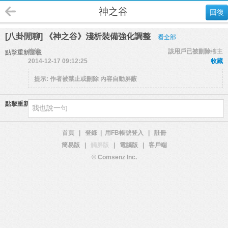
神之谷
回復
[八卦閒聊] 《神之谷》淺析裝備強化調整
看全部
糊塗
該用戶已被刪除
樓主
點擊重新加載
2014-12-17 09:12:25
收藏
提示:
作者被禁止或刪除 內容自動屏蔽
點擊重新加載
首頁
|
登錄
|
用FB帳號登入
|
註冊
簡易版
|
觸屏版
|
電腦版
|
客戶端
© Comsenz Inc.