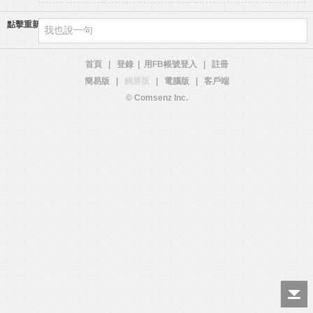
點擊重新加載
首頁
|
登錄
|
用FB帳號登入
|
註冊
簡易版
|
觸屏版
|
電腦版
|
客戶端
© Comsenz Inc.