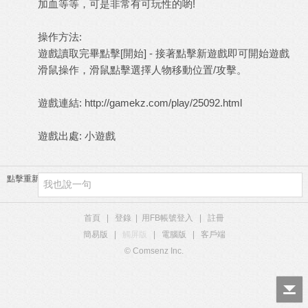
加血等等，可是非常有可玩性的喲!
操作方法:
遊戲讀取完畢點擊[開始] - 接著點擊新遊戲即可開始遊戲
滑鼠操作，滑鼠點擊選擇人物移動位置/攻擊。
遊戲連結:
http://gamekz.com/play/25092.html
遊戲出處:
小遊戲
點擊重新加載
首頁
|
登錄
|
用FB帳號登入
|
註冊
簡易版
|
觸屏版
|
電腦版
|
客戶端
© Comsenz Inc.