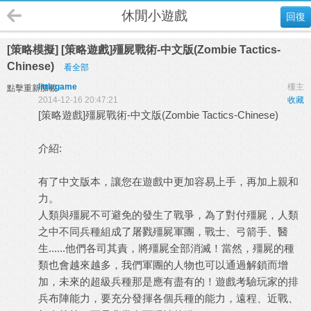
休閒小遊戲
回復
[策略模擬] [策略遊戲]殭屍戰術-中文版(Zombie Tactics-
Chinese)
看全部
littlegame
樓主
點擊重新加載
2014-12-16 20:47:21
收藏
[策略遊戲]殭屍戰術-中文版(Zombie Tactics-Chinese)
介紹:
有了中文版本，讓您在遊戲中更加容易上手，再加上親和
力。
人類與殭屍不可避免的發生了戰爭，為了對付殭屍，人類
之中不同兵種組成了屠戮殭屍軍團，戰士、弓箭手、醫
生......他們各司其責，將殭屍全部消滅！當然，殭屍的種
類也會越來越多，我們軍團的人物也可以通過解鎖而增
加，未來的超級兵種那是應有盡有的！遊戲考驗玩家的排
兵布陣能力，要充分發揮各個兵種的能力，遠程、近戰、