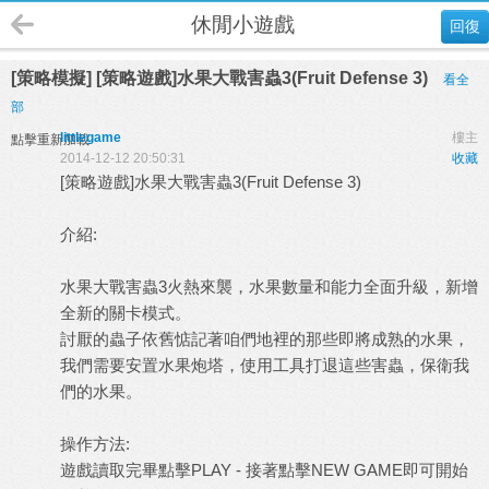
休閒小遊戲
回復
[策略模擬] [策略遊戲]水果大戰害蟲3(Fruit Defense 3)
看全
部
littlegame
樓主
點擊重新加載
2014-12-12 20:50:31
收藏
[策略遊戲]水果大戰害蟲3(Fruit Defense 3)
介紹:
水果大戰害蟲3火熱來襲，水果數量和能力全面升級，新增
全新的關卡模式。
討厭的蟲子依舊惦記著咱們地裡的那些即將成熟的水果，
我們需要安置水果炮塔，使用工具打退這些害蟲，保衛我
們的水果。
操作方法:
遊戲讀取完畢點擊PLAY - 接著點擊NEW GAME即可開始