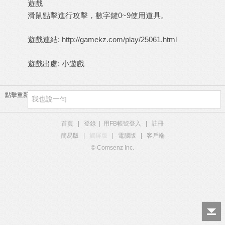
遊戲
滑鼠點擊進行攻擊，數字鍵0~9使用道具。
遊戲連結:
http://gamekz.com/play/25061.html
遊戲出處:
小遊戲
點擊重新加載
首頁
|
登錄
|
用FB帳號登入
|
註冊
簡易版
|
觸屏版
|
電腦版
|
客戶端
© Comsenz Inc.